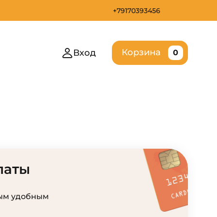
+79170393456
Корзина
Вход
0
латы
ым удобным