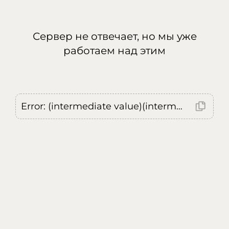
Сервер не отвечает, но мы уже
работаем над этим
Error: (intermediate value)(intermediate value)(intermediate value).replaceAll is not a function