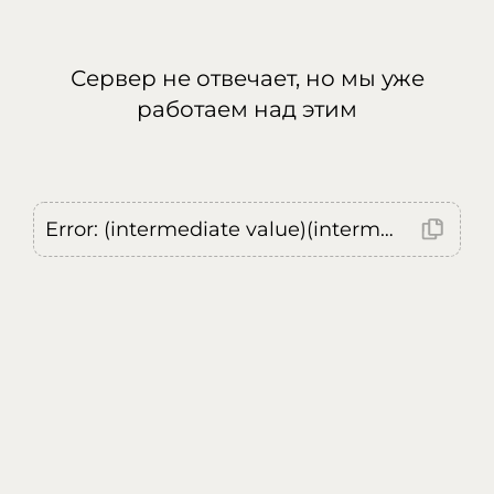
Сервер не отвечает, но мы уже
работаем над этим
Error: (intermediate value)(intermediate value)(intermediate value).replaceAll is not a function