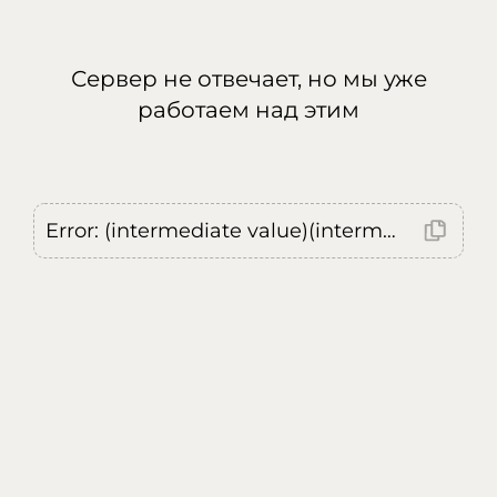
Сервер не отвечает, но мы уже
работаем над этим
Error: (intermediate value)(intermediate value)(intermediate value).replaceAll is not a function