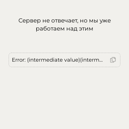
Сервер не отвечает, но мы уже
работаем над этим
Error: (intermediate value)(intermediate value)(intermediate value).replaceAll is not a function